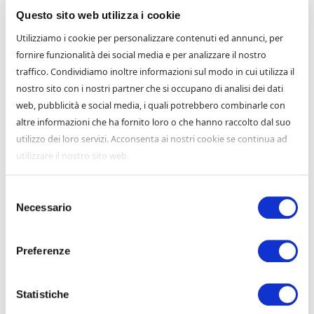
predisposizione di statuti, regolamenti e patti
Questo sito web utilizza i cookie
parasociali, la verifica del corretto
funzionamento degli organi amministrativi e
Utilizziamo i cookie per personalizzare contenuti ed annunci, per
di controllo, l’assolvimento delle formalità
fornire funzionalità dei social media e per analizzare il nostro
assembleari e consiliari e la difesa e
traffico. Condividiamo inoltre informazioni sul modo in cui utilizza il
rappresentanza delle aziende nelle
nostro sito con i nostri partner che si occupano di analisi dei dati
controversie verso i lavoratori o le società
web, pubblicità e social media, i quali potrebbero combinarle con
terze concorrenti o fornitrici avanti alla
altre informazioni che ha fornito loro o che hanno raccolto dal suo
Magistratura ordinaria.
utilizzo dei loro servizi. Acconsenta ai nostri cookie se continua ad
Per quanto concerne i Condominii
utilizzare il nostro sito web.
l’assistenza e consulenza attiene alla
redazione di regolamenti, capitolati d’appalto
Selezione
e contratti in sede stragiudiziale, mentre in
Necessario
del
sede giudiziale è fornita rappresentanza in
consenso
relazione a contenziosi inerenti
l’impugnazione di delibere, la violazione di
Preferenze
regolamenti condominiali, le ipotesi di
risarcimento danni e quelle di violazione di
contratti d’appalto, contratti d’opera o di
Statistiche
fornitura.