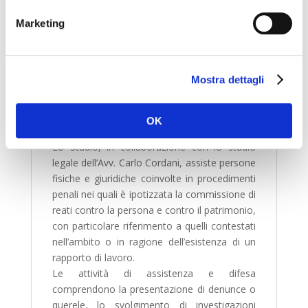
Per quanto concerne l’assistenza ai privati
Marketing
persone fisiche, oltre agli ambiti di cui sopra è
fornita assistenza in materia di diritto di
famiglia e di diritto successorio.
Mostra dettagli
OK
Assistenza in ambito penale
Lo Studio, in collaborazione con lo studio
legale dell’Avv. Carlo Cordani, assiste persone
fisiche e giuridiche coinvolte in procedimenti
penali nei quali è ipotizzata la commissione di
reati contro la persona e contro il patrimonio,
con particolare riferimento a quelli contestati
nell’ambito o in ragione dell’esistenza di un
rapporto di lavoro.
Le attività di assistenza e difesa
comprendono la presentazione di denunce o
querele, lo svolgimento di investigazioni