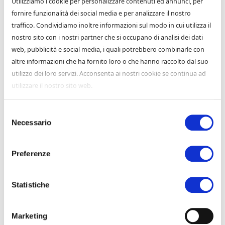
Utilizziamo i cookie per personalizzare contenuti ed annunci, per
con l’effetto di suddividere, nella pratica, cittadini di
fornire funzionalità dei social media e per analizzare il nostro
categoria A e cittadini di categoria B, vale a dire
traffico. Condividiamo inoltre informazioni sul modo in cui utilizza il
cittadini che vengono “tutelati” a fronte di determinati
nostro sito con i nostri partner che si occupano di analisi dei dati
flussi luminosi e cittadini che analoga tutela non viene
web, pubblicità e social media, i quali potrebbero combinarle con
loro riconosciuta, sempre che possa parlarsi di tutela,
altre informazioni che ha fornito loro o che hanno raccolto dal suo
perché in effetti anche su questo vi è molto da dire, sia
utilizzo dei loro servizi. Acconsenta ai nostri cookie se continua ad
concettualmente nella logica come in diritto.
utilizzare il nostro sito web.
Ordine del giorno
Selezione
Necessario
del
consenso
Preferenze
Articoli recenti
Statistiche
Strada allagata, chi paga i danni?
Natura riparativa e non reddituale del risarcimento
Marketing
Una Nuova Casa per “Nanetti e Funghetti”